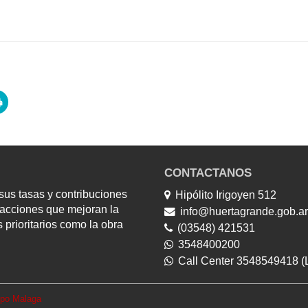
CONTACTANOS
us tasas y contribuciones
Hipólito Irigoyen 512
y acciones que mejoran la
info@huertagrande.gob.ar
 prioritarios como la obra
(03548) 421531
3548400200
Call Center 3548549418 (L
po Malaga